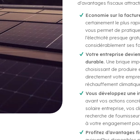
d'avantages fiscaux attracti
Economie sur la facture 
certainement le plus rap
vous permet de pratique
l’électricité presque grat
considérablement ses fa
Votre entreprise devie
durable.
Une brique impo
choisissant de produire 
directement votre emprei
réchauffement climatiqu
Vous développez une im
avant vos actions concr
solaire entreprise, vos 
recherche de fournisseur
à votre engagement pour
Profitez d’avantages f
aujourd’hui disponibles p