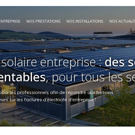
’ENTREPRISE
NOS PRESTATIONS
NOS INSTALLATIONS
NOS ACTUALI
solaire entreprise :
des s
entables
, pour tous les s
ur les professionnels afin de répondre aux besoins
 sur les factures d’électricité d’entreprise !