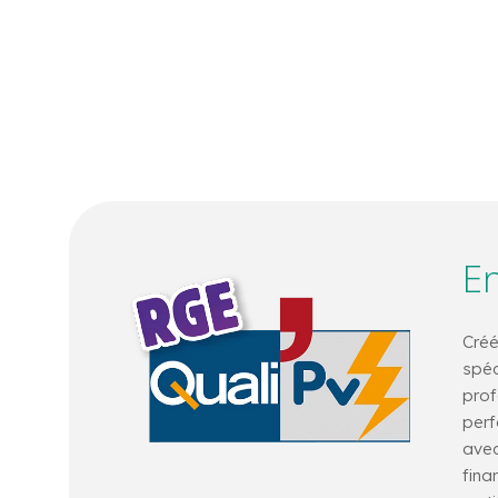
En
Créé
spéc
prof
perf
avec
fina