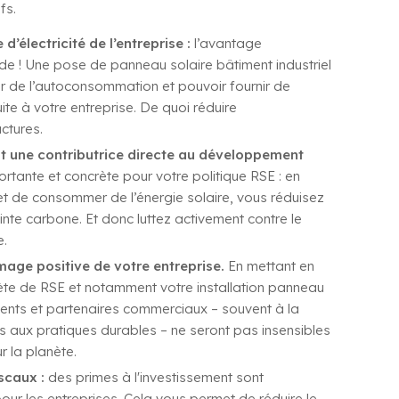
fs.
d’électricité de l’entreprise :
l’avantage
ide ! Une pose de panneau solaire bâtiment industriel
r de l’autoconsommation et pouvoir fournir de
uite à votre entreprise. De quoi réduire
ctures.
nt une contributrice directe au développement
rtante et concrète pour votre politique RSE : en
et de consommer de l’énergie solaire, vous réduisez
nte carbone. Et donc luttez activement contre le
e.
age positive de votre entreprise.
En mettant en
ète de RSE et notamment votre installation panneau
clients et partenaires commerciaux – souvent à la
s aux pratiques durables – ne seront pas insensibles
 la planète.
iscaux :
des primes à l'investissement sont
our les entreprises. Cela vous permet de réduire le