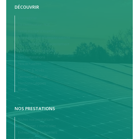
DÉCOUVRIR
L’entreprise
La certification RGE
Notre équipe d’experts
Nos valeurs et écoresponsabilité
Nos conditions d’ensoleillement
Nos différents marchés
Nos installations
Nos actualités
Contact & Accès
Demande d’étude
Mentions Légales
RGPD
NOS PRESTATIONS
Toutes nos prestations
Résidentiel / Particulier
Entreprises & Industriels
Secteur du tertiaire