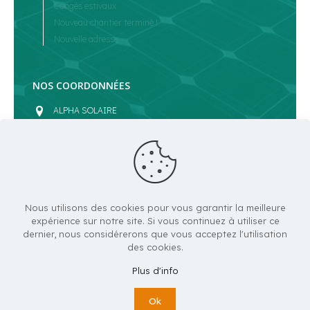
Congés estivaux
Nouveau chantier terminé !
Nouvelle adresse
NOS COORDONNÉES
ALPHA SOLAIRE
1351 route de Lyon
07430 DAVEZIEUX
contact@alphasolaire.fr
04 75 32 76 62
Du lundi au vendredi
Nous utilisons des cookies pour vous garantir la meilleure
8.00 - 12.00 & 14.00 - 17.00
expérience sur notre site. Si vous continuez à utiliser ce
dernier, nous considérerons que vous acceptez l'utilisation
des cookies.
Plus d'info
Ok