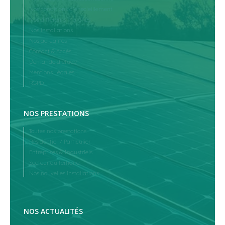
Nos conditions d’ensoleillement
Nos différents marchés
Nos installations
Nos actualités
Contact & Accès
Demande d’étude
Mentions Légales
RGPD
NOS PRESTATIONS
Toutes nos prestations
Résidentiel / Particulier
Entreprises & Industriels
Secteur du tertiaire
Nos nouvelles installations
NOS ACTUALITÉS