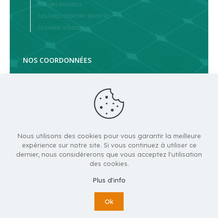
Congés estivaux
Nouveau chantier terminé !
Nouvelle adresse
NOS COORDONNÉES
ALPHA SOLAIRE
1351 route de Lyon
07430 DAVEZIEUX
contact@alphasolaire.fr
04 75 32 76 62
Nous utilisons des cookies pour vous garantir la meilleure
Du lundi au vendredi
expérience sur notre site. Si vous continuez à utiliser ce
8.00 - 12.00 & 14.00 - 17.00
dernier, nous considérerons que vous acceptez l'utilisation
des cookies.
Plus d'info
Ok