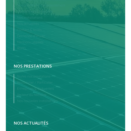
Nos conditions d’ensoleillement
Nos différents marchés
Nos installations
Nos actualités
Contact & Accès
Demande d’étude
Mentions Légales
RGPD
NOS PRESTATIONS
Toutes nos prestations
Résidentiel / Particulier
Entreprises & Industriels
Secteur du tertiaire
Nos nouvelles installations
NOS ACTUALITÉS