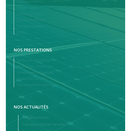
Nos installations
Nos actualités
Contact & Accès
Demande d’étude
Mentions Légales
RGPD
NOS PRESTATIONS
Toutes nos prestations
Résidentiel / Particulier
Entreprises & Industriels
Secteur du tertiaire
Nos nouvelles installations
NOS ACTUALITÉS
Congés estivaux
Nouveau chantier terminé !